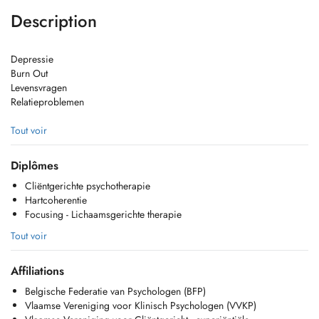
Description
Depressie
Burn Out
Levensvragen
Relatieproblemen
Stemmingsstoornissen (depressie, bipolariteit,...)
Tout voir
Trauma (misbruik, verwaarlozing,...)
Verlieservaringen (rouw, relatiebreuk, scheiding,...)
Diplômes
Relationele problemen (partner, kinderen/ouders, sociaal)
Cliëntgerichte psychotherapie
Afhankelijkheid (alcohol, medicatie, drugs)
Hartcoherentie
Stress, overspannenheid, burnout en slaapproblemen
Focusing - Lichaamsgerichte therapie
Levensvragen en levenskwaliteit
Conflicthantering
Tout voir
Persoonlijkheidsstoornissen
Oncologisch gerelateerde problemen
Affiliations
Angstklachten (paniek, spanning, overmatige bezorgdheid,...)
Pychosomatische klachten
Belgische Federatie van Psychologen (BFP)
Vlaamse Vereniging voor Klinisch Psychologen (VVKP)