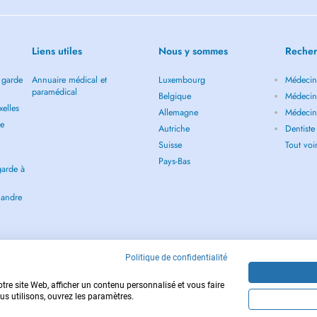
Liens utiles
Nous y sommes
Recher
 garde
Annuaire médical et
Luxembourg
Médecin 
paramédical
Belgique
Médecin 
elles
Allemagne
Médecin 
de
Autriche
Dentiste
Suisse
Tout vo
Pays-Bas
garde à
s intra-familiale, .)
landre
esoin d'être accompagné dans son
Politique de confidentialité
tre site Web, afficher un contenu personnalisé et vous faire
us utilisons, ouvrez les paramètres.
Copyright © 2026 - DOCTENA BE