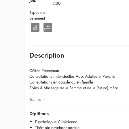
Jeu.
17:30
Types de
paiement
Description
Céline Penneman
Consultations individuelles Ado, Adultes et Parents
Consultations en couple ou en famille
Soins & Massage de la Femme et de la (future) mère
Tel : 0479 912 716
Tout voir
cpenneman.psy@gmail.com
Diplômes
Depuis le début de ma vie professionnelle en 2007, j'ai 
Psychologue Clinicienne
prendre soin de vous à travers une approche complète intégr
Thérapie psychocoporelle
Dans ma pratique, je fais le choix dadopter une position