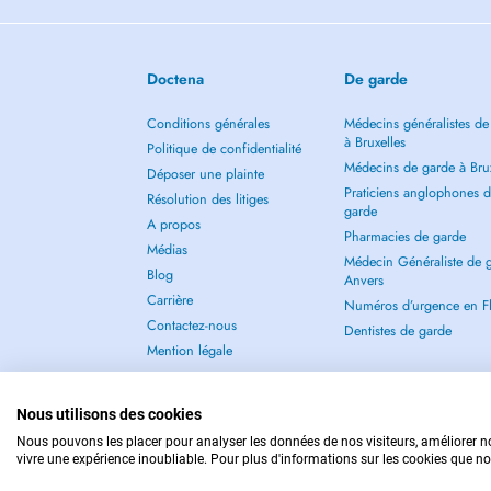
- harcèlement scolaire
- grossesse précoce
- troubles du sommeil, stress, anxiété
- deuil
Doctena
De garde
Pour les adultes :
Conditions générales
Médecins généralistes de
à Bruxelles
Politique de confidentialité
- anxiété, stress chronique
Médecins de garde à Brux
Déposer une plainte
- burn-out professionnel ou parental
Praticiens anglophones 
Résolution des litiges
- troubles du sommeil
garde
A propos
- gestion des émotions
Pharmacies de garde
- confiance/estime en soi
Médias
Médecin Généraliste de 
- difficultés relationnelles/de couple
Blog
Anvers
- troubles du stress post-traumatique (maltraitances, violence
Carrière
Numéros d’urgence en F
- thérapie de couple
Contactez-nous
Dentistes de garde
- deuil
Mention légale
ou tout passage de vie, de transition où l'on ressent le b
cheminement ou dévellopement personnel
Nous utilisons des cookies
Nous pouvons les placer pour analyser les données de nos visiteurs, améliorer no
Pour les parents :
vivre une expérience inoubliable. Pour plus d'informations sur les cookies que no
POUR LES URGENCES, CONSULTEZ : 112