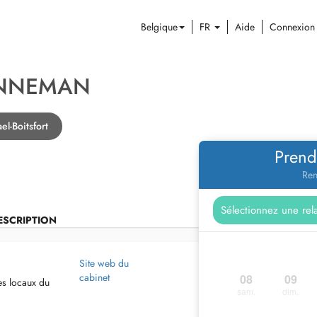
Belgique
FR
Aide
Connexion
ENNEMAN
l-Boitsfort
Prend
Ren
ESCRIPTION
Site web du
cabinet
08
09
es locaux du
sam.
dim.