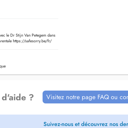
personnes que j'accompagne dans
he Psychocorporelle afin dallier
au bien-être de tout un chacun.
ec le Dr Stijn Van Petegem dans
chothérapie Systémique et
rentale https://safesorry.be/fr/
 accompagner dans vos processus de
istique au maximum tout en mettant
ique
 d'aide ?
Visitez notre page FAQ ou co
Suivez-nous et découvrez nos dern