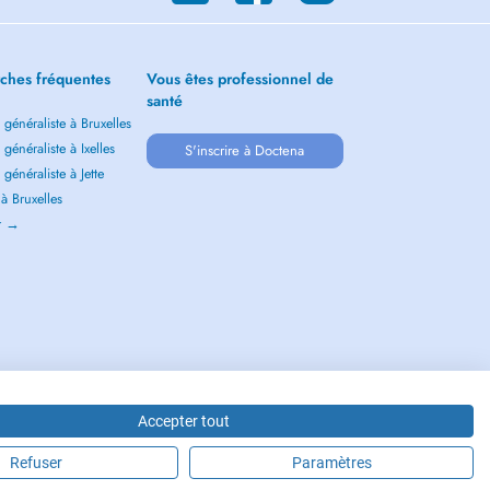
ches fréquentes
Vous êtes professionnel de
santé
généraliste à Bruxelles
généraliste à Ixelles
S'inscrire à Doctena
généraliste à Jette
 à Bruxelles
ir →
Accepter tout
Refuser
Paramètres
LGIUM S.P.R.L./B.V.B.A. 37 Square de Meeûs 1000 Bruxelles