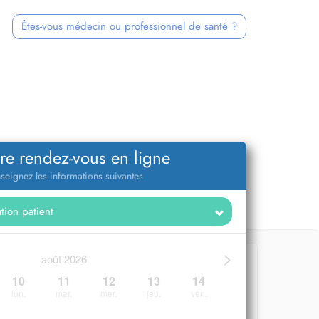
Êtes-vous médecin ou professionnel de santé ?
re rendez-vous en ligne
seignez les informations suivantes
>
août 2026
10
11
12
13
14
lun.
mar.
mer.
jeu.
ven.