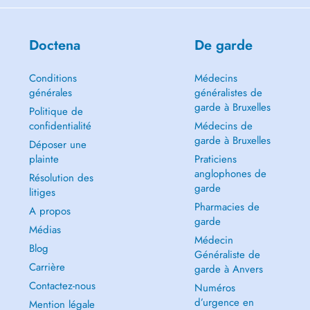
Doctena
De garde
Conditions
Médecins
générales
généralistes de
garde à Bruxelles
Politique de
confidentialité
Médecins de
garde à Bruxelles
Déposer une
plainte
Praticiens
anglophones de
Résolution des
garde
litiges
Pharmacies de
A propos
garde
Médias
Médecin
Blog
Généraliste de
Carrière
garde à Anvers
Contactez-nous
Numéros
d’urgence en
Mention légale