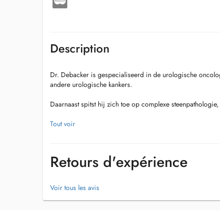
Description
Dr. Debacker is gespecialiseerd in de urologische oncolog
andere urologische kankers.
Daarnaast spitst hij zich toe op complexe steenpathologie,
Gespecialiseerde onderzoeken en operaties voert hij uit 
Tout voir
De ingrepen met de Da Vinci robot gebeuren in ZAS Augus
Retours d'expérience
Voir tous les avis