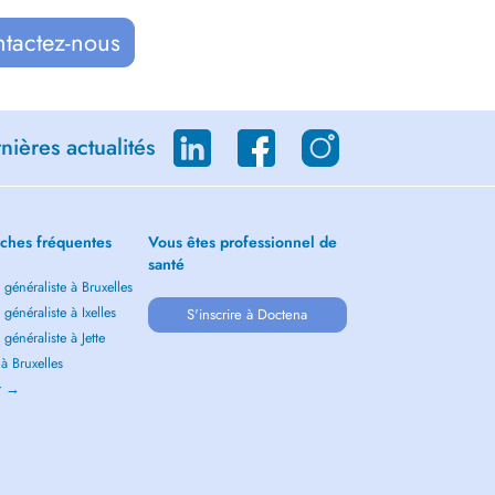
ntactez-nous
ières actualités
ches fréquentes
Vous êtes professionnel de
santé
généraliste à Bruxelles
généraliste à Ixelles
S'inscrire à Doctena
généraliste à Jette
 à Bruxelles
ir →