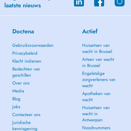
laatste nieuws
Doctena
Actief
Gebruiksvoorwaarden
Huisartsen van
wacht in Brussel
Privacybeleid
Artsen van wacht
Klacht indienen
in Brussel
Beslechten van
Engelstalige
geschillen
zorgverleners van
Over ons
wacht
Media
Apotheken van
Blog
wacht
Jobs
Huisartsen van
wacht in
Contacteer ons
Antwerpen
Juridische
Noodnummers
kennisgeving