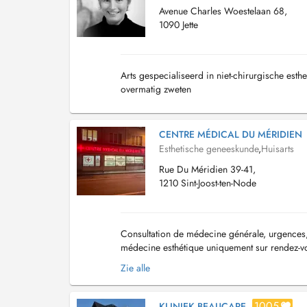
Avenue Charles Woestelaan 68,
1090 Jette
Arts gespecialiseerd in niet-chirurgische esth
overmatig zweten
CENTRE MÉDICAL DU MÉRIDIEN
Esthetische geneeskunde
,
Huisarts
Rue Du Méridien 39-41,
1210 Sint-Joost-ten-Node
Consultation de médecine générale, urgences, 
médecine esthétique uniquement sur rendez-vo
psychologue est disponible toutes les mercredi
Zie alle
1005
KLINIEK BEAUCARE