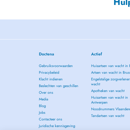
Hul
Doctena
Actief
Gebruiksvoorwaarden
Huisartsen van wacht in 
Privacybeleid
Artsen van wacht in Brus
Klacht indienen
Engelstalige zorgverlener
wacht
Beslechten van geschillen
Apotheken van wacht
Over ons
Huisartsen van wacht in
Media
Antwerpen
Blog
Noodnummers Vlaander
Jobs
Tandartsen van wacht
Contacteer ons
Juridische kennisgeving