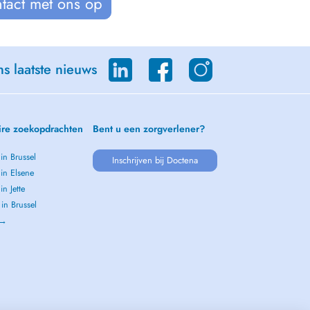
tact met ons op
s laatste nieuws
ire zoekopdrachten
Bent u een zorgverlener?
 in Brussel
Inschrijven bij Doctena
 in Elsene
in Jette
 in Brussel
 →