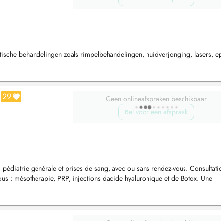
etische behandelingen zoals rimpelbehandelingen, huidverjonging, lasers, epi
29
Geen onlineafspraken beschikbaar
Bel voor een afspraak
pédiatrie générale et prises de sang, avec ou sans rendez-vous. Consultati
us : mésothérapie, PRP, injections dacide hyaluronique et de Botox. Une
s apr...