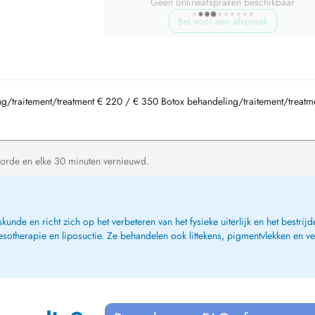
Geen onlineafspraken beschikbaar
Bel voor een afspraak
ing/traitement/treatment € 220 / € 350 Botox behandeling/traitement/treatm
orde en elke 30 minuten vernieuwd.
skunde en richt zich op het verbeteren van het fysieke uiterlijk en het bestr
mesotherapie en liposuctie. Ze behandelen ook littekens, pigmentvlekken en 