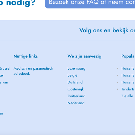
p nodig?
Bezoek onze FAQ of neem con
Volg ons en bekijk on
Nuttige links
We zijn aanwezig
Popula
Brussel
Medisch en paramedisch
Luxemburg
Huisarts
adresboek
sel
België
Huisarts
s van
Duitsland
Huisarts 
Oostenrijk
Tandarts
Zwitserland
Zie alle
Nederland
en