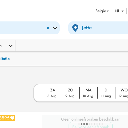
België
NL
×
m
ltatie
ZA
ZO
MA
DI
WO
8 Aug.
9 Aug.
10 Aug.
11 Aug.
12 Au
3895
Geen onlineafspraken beschikbaar
Bel voor een afspraak