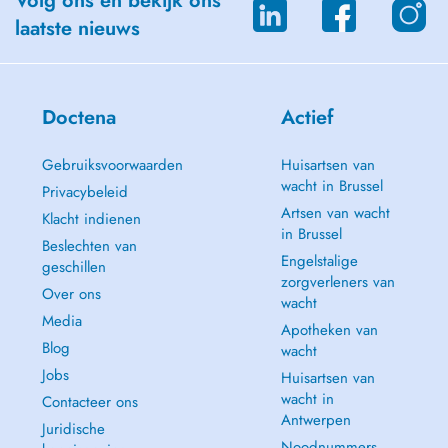
Volg ons en bekijk ons
laatste nieuws
Doctena
Actief
Gebruiksvoorwaarden
Huisartsen van
wacht in Brussel
Privacybeleid
Artsen van wacht
Klacht indienen
in Brussel
Beslechten van
Engelstalige
geschillen
zorgverleners van
Over ons
wacht
Media
Apotheken van
Blog
wacht
Jobs
Huisartsen van
wacht in
Contacteer ons
Antwerpen
Juridische
Noodnummers