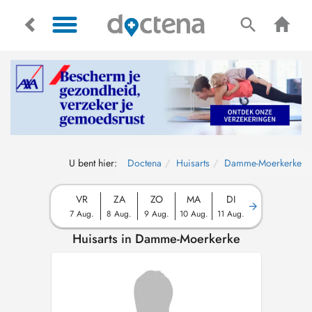
U bent hier:
Doctena
Huisarts
Damme-Moerkerke
VR
ZA
ZO
MA
DI
7 Aug.
8 Aug.
9 Aug.
10 Aug.
11 Aug.
Huisarts in Damme-Moerkerke