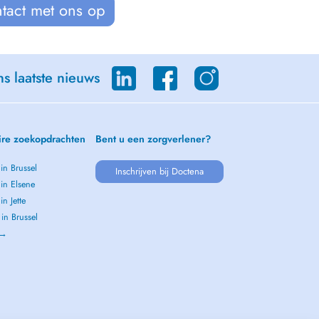
tact met ons op
s laatste nieuws
ire zoekopdrachten
Bent u een zorgverlener?
 in Brussel
Inschrijven bij Doctena
 in Elsene
in Jette
 in Brussel
 →