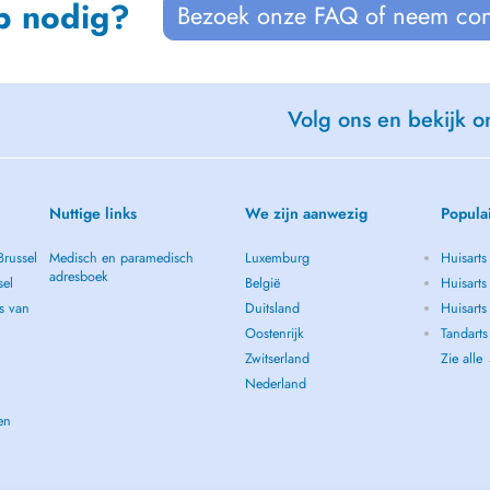
p nodig?
Bezoek onze FAQ of neem con
Volg ons en bekijk on
Nuttige links
We zijn aanwezig
Popula
Brussel
Medisch en paramedisch
Luxemburg
Huisarts
adresboek
sel
België
Huisarts
s van
Duitsland
Huisarts 
Oostenrijk
Tandarts
Zwitserland
Zie alle
Nederland
en