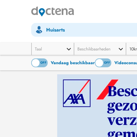
Huisarts
Taal
Beschikbaarheden
10k
Vandaag beschikbaar
Videoconsu
ON
OFF
ON
OFF