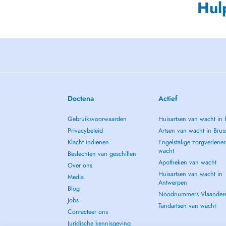
Hul
Doctena
Actief
Gebruiksvoorwaarden
Huisartsen van wacht in 
Privacybeleid
Artsen van wacht in Brus
Klacht indienen
Engelstalige zorgverlener
wacht
Beslechten van geschillen
Apotheken van wacht
Over ons
Huisartsen van wacht in
Media
Antwerpen
Blog
Noodnummers Vlaander
Jobs
Tandartsen van wacht
Contacteer ons
Juridische kennisgeving