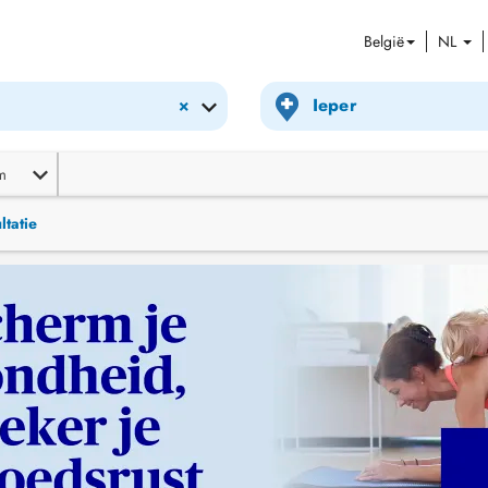
België
NL
×
m
ltatie