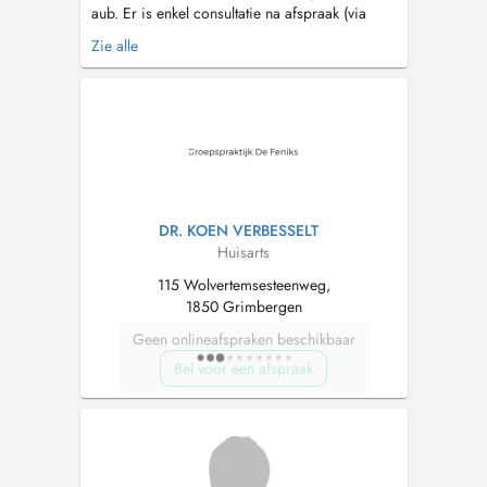
aub. Er is enkel consultatie na afspraak (via
doctena.be). Kom stipt op tijd en wacht best
Zie alle
buiten (enkel zo nodig max 2 personen in de
wachtkamer). Bij hoest, neusloop, ... graag een
mondmasker. Gelieve met maximum 2
problemen te consulteren om...
DR. KOEN VERBESSELT
Huisarts
115 Wolvertemsesteenweg,
1850 Grimbergen
Geen onlineafspraken beschikbaar
Bel voor een afspraak