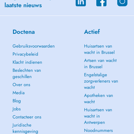
laatste nieuws
Doctena
Actief
Gebruiksvoorwaarden
Huisartsen van
wacht in Brussel
Privacybeleid
Artsen van wacht
Klacht indienen
in Brussel
Beslechten van
Engelstalige
geschillen
zorgverleners van
Over ons
wacht
Media
Apotheken van
Blog
wacht
Jobs
Huisartsen van
wacht in
Contacteer ons
Antwerpen
Juridische
Noodnummers
kennisgeving