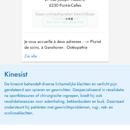
6230 Pont-à-Celles
Geen onlineafspraken beschikbaar
Bel voor een afspraak
Je vous accueille à deux adresses : --> Pluriel
de soins, à Ganshoren : Ostéopathie
Nutrithérapie Kinésithérapie Coaching sportif --
Zie alle
> Pont-à-Celles : Rue Joseph Wauters 27
Ostéopathie Nutrithérapie Accompagnement
Santé et Bien-être En tant que professionnel de
Kinesist
la santé, j'offre...
De kinesist behandelt diverse lichamelijke klachten en verlicht pijn
gerelateerd aan spieren en gewrichten. Gespecialiseerd in revalidatie
na sportblessures of chirurgische ingrepen, biedt hij ook
revalidatiesessies voor ademhaling, bekkenbodem en buik. Daarnaast
ondersteunt hij patiënten met gewrichtsproblemen, rug-, nek- en
scolioseklachten.