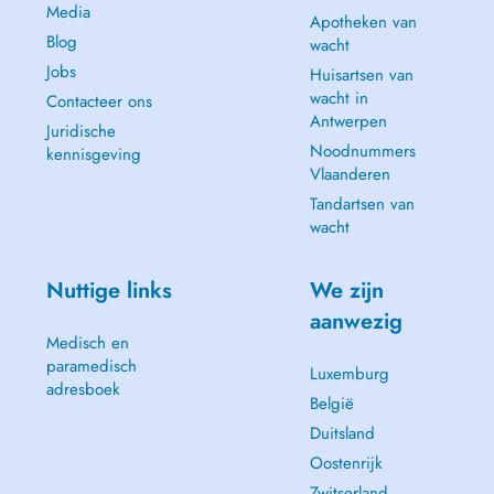
Media
Apotheken van
Blog
wacht
Jobs
Huisartsen van
wacht in
Contacteer ons
Antwerpen
Juridische
Noodnummers
kennisgeving
Vlaanderen
Tandartsen van
wacht
Nuttige links
We zijn
aanwezig
Medisch en
paramedisch
Luxemburg
adresboek
België
Duitsland
Oostenrijk
Zwitserland