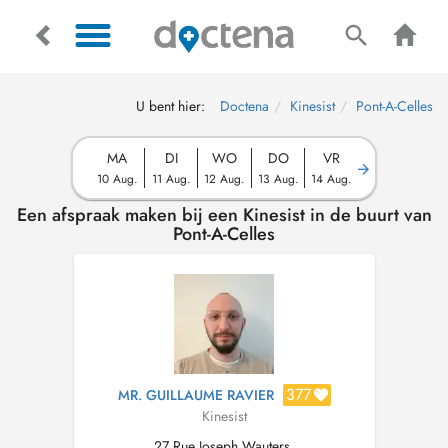
U bent hier:
Doctena
Kinesist
Pont-A-Celles
MA
DI
WO
DO
VR
10 Aug.
11 Aug.
12 Aug.
13 Aug.
14 Aug.
Een afspraak maken bij een Kinesist in de buurt van
Pont-A-Celles
377
MR. GUILLAUME RAVIER
Kinesist
27 Rue Joseph Wauters,