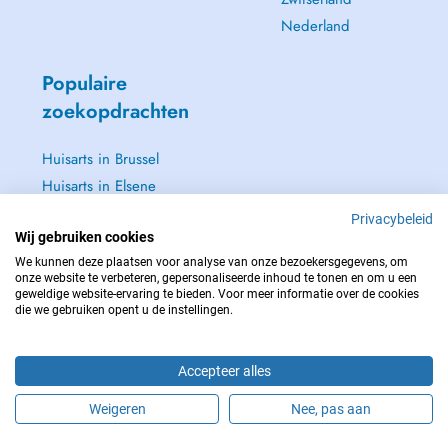
Nederland
Populaire
zoekopdrachten
Huisarts in Brussel
Huisarts in Elsene
Huisarts in Jette
Privacybeleid
Wij gebruiken cookies
Tandarts in Brussel
We kunnen deze plaatsen voor analyse van onze bezoekersgegevens, om
Zie alle →
onze website te verbeteren, gepersonaliseerde inhoud te tonen en om u een
geweldige website-ervaring te bieden. Voor meer informatie over de cookies
die we gebruiken opent u de instellingen.
Accepteer alles
NEEM IN GEVAL VAN NOOD CONTACT OP MET : 112
Copyright © 2026 - DOCTENA BELGIUM S.P.R.L./B.V.B.A. 37 Square de Meeûs
Weigeren
Nee, pas aan
1000 Bruxelles