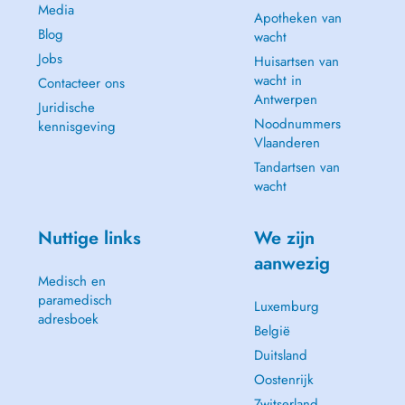
Media
Apotheken van
Blog
wacht
Jobs
Huisartsen van
wacht in
Contacteer ons
Antwerpen
Juridische
Noodnummers
kennisgeving
Vlaanderen
Tandartsen van
wacht
Nuttige links
We zijn
aanwezig
Medisch en
paramedisch
Luxemburg
adresboek
België
Duitsland
Oostenrijk
Zwitserland