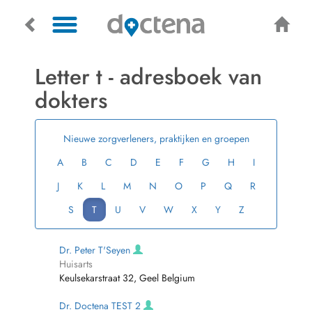
Letter t - adresboek van
dokters
Nieuwe zorgverleners, praktijken en groepen
A
B
C
D
E
F
G
H
I
J
K
L
M
N
O
P
Q
R
S
T
U
V
W
X
Y
Z
Dr. Peter T'Seyen
Huisarts
Keulsekarstraat 32, Geel Belgium
Dr. Doctena TEST 2