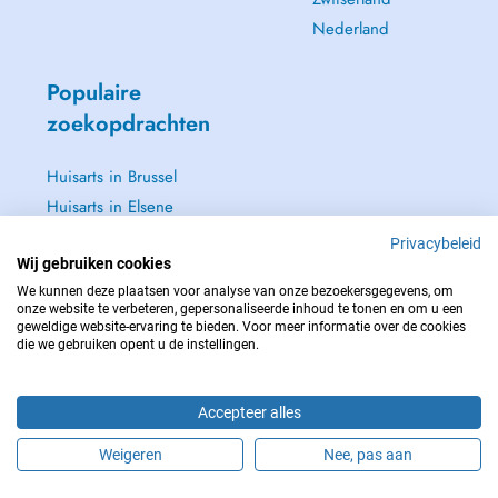
Nederland
Populaire
zoekopdrachten
Huisarts in Brussel
Huisarts in Elsene
Huisarts in Jette
Privacybeleid
Tandarts in Brussel
Wij gebruiken cookies
We kunnen deze plaatsen voor analyse van onze bezoekersgegevens, om
Zie alle →
onze website te verbeteren, gepersonaliseerde inhoud te tonen en om u een
geweldige website-ervaring te bieden. Voor meer informatie over de cookies
die we gebruiken opent u de instellingen.
Accepteer alles
NEEM IN GEVAL VAN NOOD CONTACT OP MET : 112
Copyright © 2026 - DOCTENA BELGIUM S.P.R.L./B.V.B.A. 37 Square de Meeûs
Weigeren
Nee, pas aan
1000 Bruxelles