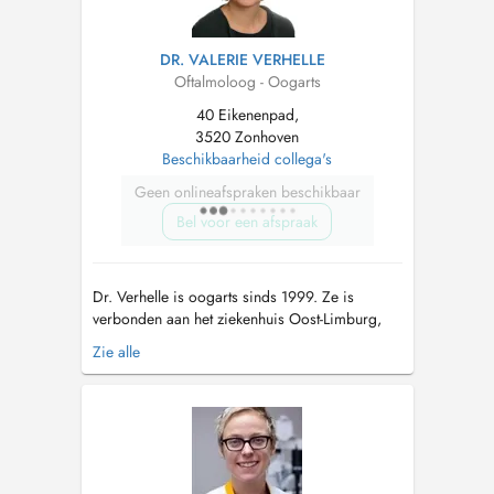
DR. VALERIE VERHELLE
Oftalmoloog - Oogarts
40 Eikenenpad,
3520 Zonhoven
Beschikbaarheid collega's
Geen onlineafspraken beschikbaar
Bel voor een afspraak
Dr. Verhelle is oogarts sinds 1999. Ze is
verbonden aan het ziekenhuis Oost-Limburg,
Campus St. Jan en Campus St. Barbara. Naast
Zie alle
algemene oogheelkunde is ze gespecialiseerd
in : kinderoftalmologie/scheelzien
ooglidchirurgie...