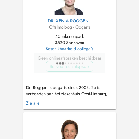
DR. XENIA ROGGEN
Oftalmoloog - Oogarts
40 Eikenenpad,
3520 Zonhoven
Beschikbaarheid collega's
Geen onlineafspraken beschikbaar
Bel voor een afspraak
Dr. Roggen is oogarts sinds 2002. Ze is
verbonden aan het ziekenhuis Oost-Limburg,
Campus St. Jan en Campus St. Barbara. Naast
Zie alle
algemene oogheelkunde is ze gespecialiseerd
in : cataractchirurgie (staar)
glaucoompathologie (hoge oogdruk)...