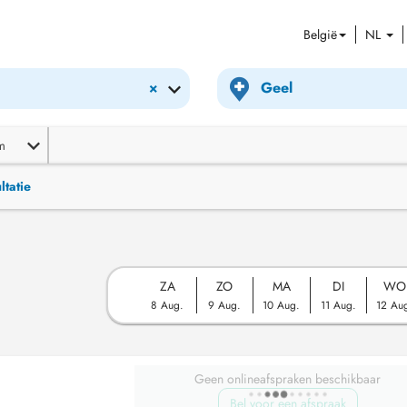
België
NL
×
m
ltatie
ZA
ZO
MA
DI
WO
8 Aug.
9 Aug.
10 Aug.
11 Aug.
12 Au
Geen onlineafspraken beschikbaar
Bel voor een afspraak