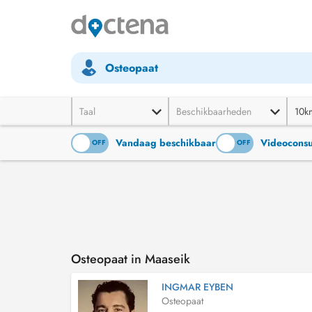
Osteopaat
Taal
Beschikbaarheden
10k
Vandaag beschikbaar
Videoconsu
ON
OFF
ON
OFF
Osteopaat in Maaseik
INGMAR EYBEN
Osteopaat