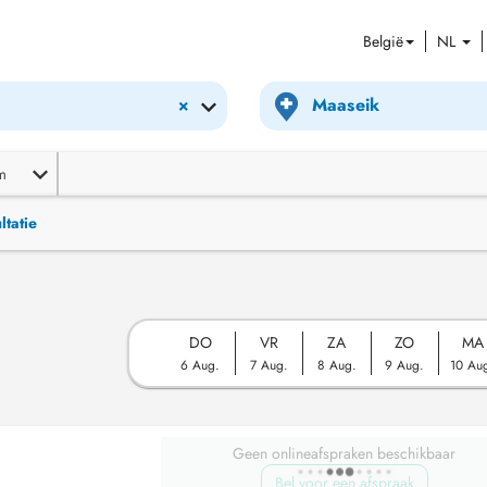
België
NL
×
m
ltatie
DO
VR
ZA
ZO
MA
6 Aug.
7 Aug.
8 Aug.
9 Aug.
10 Au
Geen onlineafspraken beschikbaar
Bel voor een afspraak