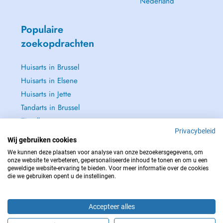
Nederland
Populaire
zoekopdrachten
Huisarts in Brussel
Huisarts in Elsene
Huisarts in Jette
Tandarts in Brussel
Zie alle →
Privacybeleid
Wij gebruiken cookies
We kunnen deze plaatsen voor analyse van onze bezoekersgegevens, om
onze website te verbeteren, gepersonaliseerde inhoud te tonen en om u een
geweldige website-ervaring te bieden. Voor meer informatie over de cookies
NEEM IN GEVAL VAN NOOD CONTACT OP MET : 112
die we gebruiken opent u de instellingen.
Copyright © 2026 - DOCTENA BELGIUM S.P.R.L./B.V.B.A. 37 Square de Meeûs
1000 Bruxelles
Accepteer alles