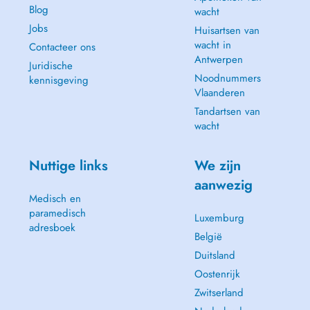
Blog
wacht
Jobs
Huisartsen van
wacht in
Contacteer ons
Antwerpen
Juridische
Noodnummers
kennisgeving
Vlaanderen
Tandartsen van
wacht
Nuttige links
We zijn
aanwezig
Medisch en
paramedisch
Luxemburg
adresboek
België
Duitsland
Oostenrijk
Zwitserland