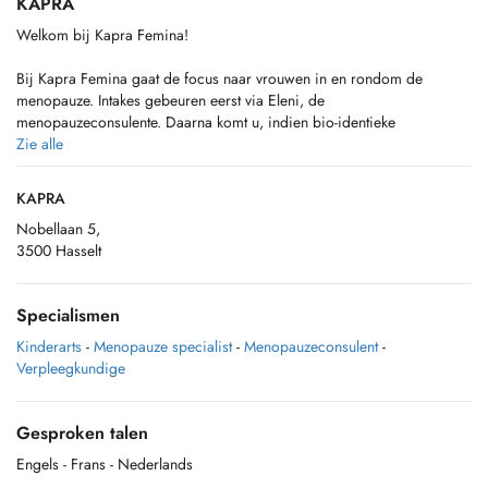
KAPRA
Welkom bij Kapra Femina!
Bij Kapra Femina gaat de focus naar vrouwen in en rondom de
menopauze. Intakes gebeuren eerst via Eleni, de
menopauzeconsulente. Daarna komt u, indien bio-identieke
hormoonsuppletie nodig is, bij Dr. Rayen terecht.
Zie alle
Vanaf januari 2026 wordt de kinderpraktijk Kapra+ afgebouwd en is
KAPRA
er voor kinderen een patiëntenstop.
Nobellaan 5,
3500 Hasselt
Dr. Oud blijft op vrijdag wel nog consultaties doen bij Kapra+. In te
boeken via zijn agenda via: https://rosa.be/nl/hp/carlo-oud/. Gelieve
de ID kaart of ISI kaart van uw kind mee te nemen naar uw afspraak.
Specialismen
Kinderarts
-
Menopauze specialist
-
Menopauzeconsulent
-
Verpleegkundige
Gesproken talen
Engels
- Frans
- Nederlands