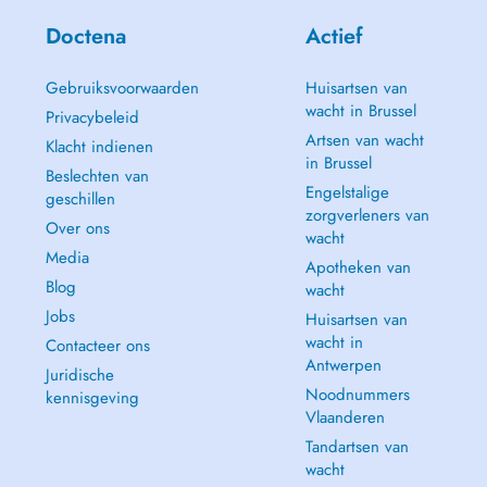
Doctena
Actief
Gebruiksvoorwaarden
Huisartsen van
wacht in Brussel
Privacybeleid
Artsen van wacht
Klacht indienen
in Brussel
Beslechten van
Engelstalige
geschillen
zorgverleners van
Over ons
wacht
Media
Apotheken van
Blog
wacht
Jobs
Huisartsen van
wacht in
Contacteer ons
Antwerpen
Juridische
Noodnummers
kennisgeving
Vlaanderen
Tandartsen van
wacht