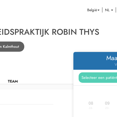
België
NL
DSPRAKTIJK ROBIN THYS
n Kalmthout
Maa
V
TEAM
08
09
za.
zo.