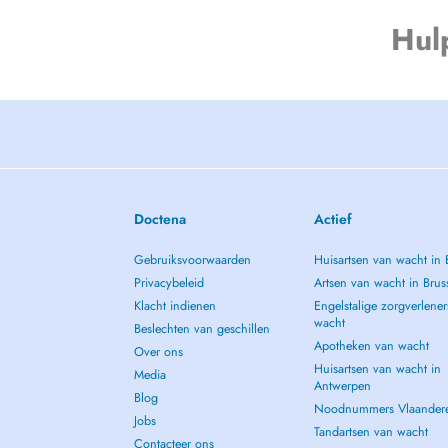
Hul
Doctena
Actief
Gebruiksvoorwaarden
Huisartsen van wacht in 
Privacybeleid
Artsen van wacht in Brus
Klacht indienen
Engelstalige zorgverlener
wacht
Beslechten van geschillen
Apotheken van wacht
Over ons
Huisartsen van wacht in
Media
Antwerpen
Blog
Noodnummers Vlaander
Jobs
Tandartsen van wacht
Contacteer ons