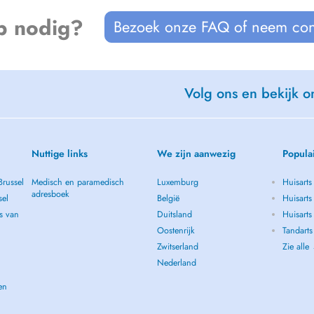
p nodig?
Bezoek onze FAQ of neem con
Volg ons en bekijk on
Nuttige links
We zijn aanwezig
Popula
Brussel
Medisch en paramedisch
Luxemburg
Huisarts
adresboek
sel
België
Huisarts
s van
Duitsland
Huisarts 
Oostenrijk
Tandarts
Zwitserland
Zie alle
Nederland
en