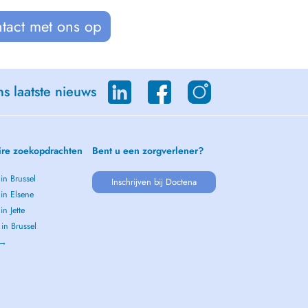
tact met ons op
s laatste nieuws
ire zoekopdrachten
Bent u een zorgverlener?
 in Brussel
Inschrijven bij Doctena
 in Elsene
in Jette
 in Brussel
 →