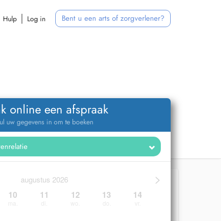
Bent u een arts of zorgverlener?
Hulp
Log in
k online een afspraak
ul uw gegevens in om te boeken
>
augustus 2026
10
11
12
13
14
ma.
di.
wo.
do.
vr.