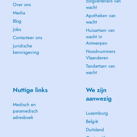
zorgverleners van
Over ons
wacht
Media
Apotheken van
Blog
wacht
Jobs
Huisartsen van
wacht in
Contacteer ons
Antwerpen
Juridische
Noodnummers
kennisgeving
Vlaanderen
Tandartsen van
wacht
Nuttige links
We zijn
aanwezig
Medisch en
paramedisch
Luxemburg
adresboek
België
Duitsland