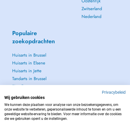
Oostenrijk
Zwitserland
Nederland
Populaire
zoekopdrachten
Huisarts in Brussel
Huisarts in Elsene
Huisarts in Jette
Tandarts in Brussel
Zie alle →
Privacybeleid
Wij gebruiken cookies
We kunnen deze plaatsen voor analyse van onze bezoekersgegevens, om
onze website te verbeteren, gepersonaliseerde inhoud te tonen en om u een
geweldige website-ervaring te bieden. Voor meer informatie over de cookies
NEEM IN GEVAL VAN NOOD CONTACT OP MET : 112
die we gebruiken opent u de instellingen.
Copyright © 2026 - DOCTENA BELGIUM S.P.R.L./B.V.B.A. 37 Square de Meeûs