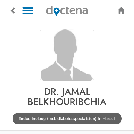
DR. JAMAL
BELKHOURIBCHIA
Endocrinoloog (incl. diabetesspecialisten) in Hasselt