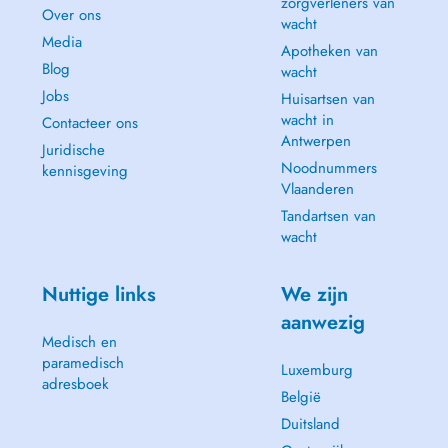
zorgverleners van
Over ons
wacht
Media
Apotheken van
Blog
wacht
Jobs
Huisartsen van
wacht in
Contacteer ons
Antwerpen
Juridische
Noodnummers
kennisgeving
Vlaanderen
Tandartsen van
wacht
Nuttige links
We zijn
aanwezig
Medisch en
paramedisch
Luxemburg
adresboek
België
Duitsland