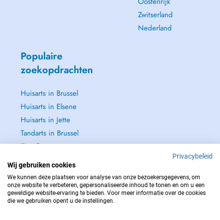
Oostenrijk
Zwitserland
Nederland
Populaire
zoekopdrachten
Huisarts in Brussel
Huisarts in Elsene
Huisarts in Jette
Tandarts in Brussel
Zie alle →
Privacybeleid
Wij gebruiken cookies
We kunnen deze plaatsen voor analyse van onze bezoekersgegevens, om
onze website te verbeteren, gepersonaliseerde inhoud te tonen en om u een
geweldige website-ervaring te bieden. Voor meer informatie over de cookies
NEEM IN GEVAL VAN NOOD CONTACT OP MET : 112
die we gebruiken opent u de instellingen.
Copyright © 2026 - DOCTENA BELGIUM S.P.R.L./B.V.B.A. 37 Square de Meeûs