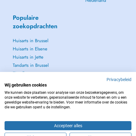
Nederland
Populaire
zoekopdrachten
Huisarts in Brussel
Huisarts in Elsene
Huisarts in Jette
Tandarts in Brussel
Zie alle →
Privacybeleid
Wij gebruiken cookies
We kunnen deze plaatsen voor analyse van onze bezoekersgegevens, om
onze website te verbeteren, gepersonaliseerde inhoud te tonen en om u een
geweldige website-ervaring te bieden. Voor meer informatie over de cookies
NEEM IN GEVAL VAN NOOD CONTACT OP MET : 112
die we gebruiken opent u de instellingen.
Copyright © 2026 - DOCTENA BELGIUM S.P.R.L./B.V.B.A. 37 Square de Meeûs
1000 Bruxelles
Accepteer alles