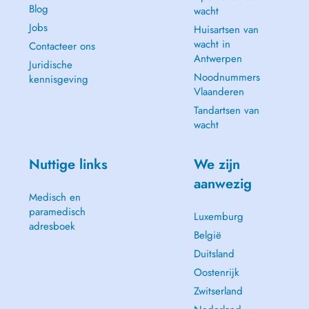
Blog
wacht
Jobs
Huisartsen van
wacht in
Contacteer ons
Antwerpen
Juridische
Noodnummers
kennisgeving
Vlaanderen
Tandartsen van
wacht
Nuttige links
We zijn
aanwezig
Medisch en
paramedisch
Luxemburg
adresboek
België
Duitsland
Oostenrijk
Zwitserland