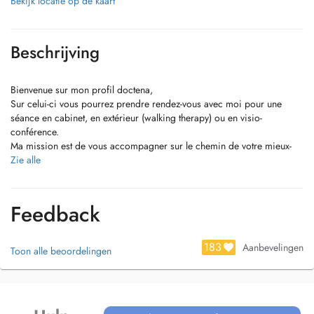
Bekijk locatie op de kaart
Beschrijving
Bienvenue sur mon profil doctena,
Sur celui-ci vous pourrez prendre rendez-vous avec moi pour une
séance en cabinet, en extérieur (walking therapy) ou en visio-
conférence.
Ma mission est de vous accompagner sur le chemin de votre mieux-
être et avancer vers ce qui est important pour vous dans cette période
Zie alle
vie.
Je vous accompagnerai via les outils qui vous conviennent le mieux
(EFT, EMDR, Kinésiologie, Psychothérapie TCC, Soins énergétiques,
Feedback
etc.).
A bientôt,
Céline Belin
183
Aanbevelingen
Toon alle beoordelingen