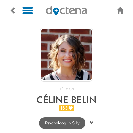
+1 foto's
CÉLINE BELIN
183
Psycholoog in Silly