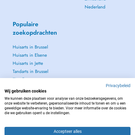
Nederland
Populaire
zoekopdrachten
Huisarts in Brussel
Huisarts in Elsene
Huisarts in Jette
Tandarts in Brussel
Zie alle →
Privacybeleid
Wij gebruiken cookies
We kunnen deze plaatsen voor analyse van onze bezoekersgegevens, om
onze website te verbeteren, gepersonaliseerde inhoud te tonen en om u een
geweldige website-ervaring te bieden. Voor meer informatie over de cookies
NEEM IN GEVAL VAN NOOD CONTACT OP MET : 112
die we gebruiken opent u de instellingen.
Copyright © 2026 - DOCTENA BELGIUM S.P.R.L./B.V.B.A. 37 Square de Meeûs
1000 Bruxelles
Accepteer alles