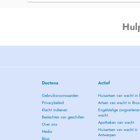
Hul
Doctena
Actief
Gebruiksvoorwaarden
Huisartsen van wacht in 
Privacybeleid
Artsen van wacht in Brus
Klacht indienen
Engelstalige zorgverlener
wacht
Beslechten van geschillen
Apotheken van wacht
Over ons
Huisartsen van wacht in
Media
Antwerpen
Blog