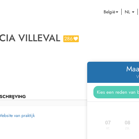
België
NL
CIA VILLEVAL
286
Maa
V
SCHRIJVING
ebsite van praktijk
07
08
vr.
za.