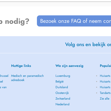
p nodig?
Bezoek onze FAQ of neem con
Volg ons en bekijk on
Nuttige links
We zijn aanwezig
Popula
Brussel
Medisch en paramedisch
Luxemburg
Huisarts
adresboek
sel
België
Huisarts
s van
Duitsland
Huisarts 
Oostenrijk
Tandarts
Zwitserland
Zie alle
Nederland