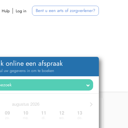
Bent u een arts of zorgverlener?
Hulp
Log in
k online een afspraak
ul uw gegevens in om te boeken
>
augustus 2026
09
10
11
12
13
zo.
ma.
di.
wo.
do.