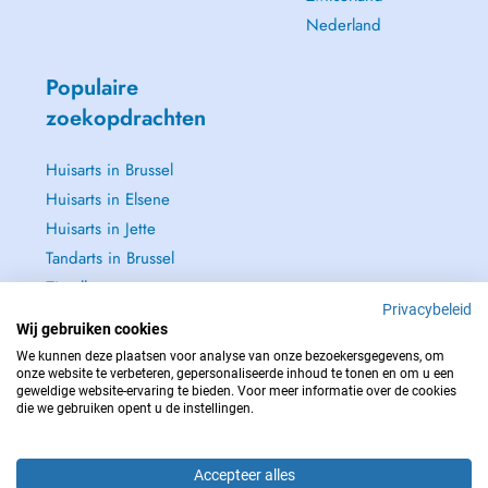
Nederland
Populaire
zoekopdrachten
Huisarts in Brussel
Huisarts in Elsene
Huisarts in Jette
Tandarts in Brussel
Zie alle →
Privacybeleid
Wij gebruiken cookies
We kunnen deze plaatsen voor analyse van onze bezoekersgegevens, om
onze website te verbeteren, gepersonaliseerde inhoud te tonen en om u een
geweldige website-ervaring te bieden. Voor meer informatie over de cookies
NEEM IN GEVAL VAN NOOD CONTACT OP MET : 112
die we gebruiken opent u de instellingen.
Copyright © 2026 - DOCTENA BELGIUM S.P.R.L./B.V.B.A. 37 Square de Meeûs
1000 Bruxelles
Accepteer alles