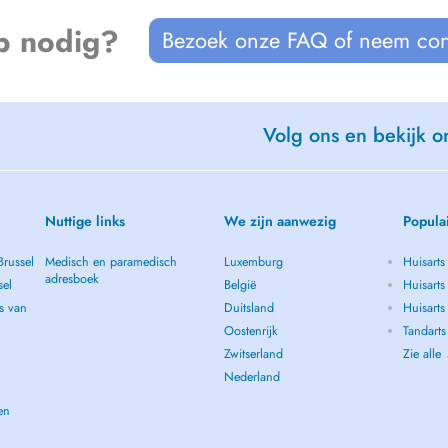
p nodig?
Bezoek onze FAQ of neem con
Volg ons en bekijk on
Nuttige links
We zijn aanwezig
Popula
Brussel
Medisch en paramedisch
Luxemburg
Huisarts
adresboek
sel
België
Huisarts
s van
Duitsland
Huisarts 
Oostenrijk
Tandarts
Zwitserland
Zie alle
Nederland
en