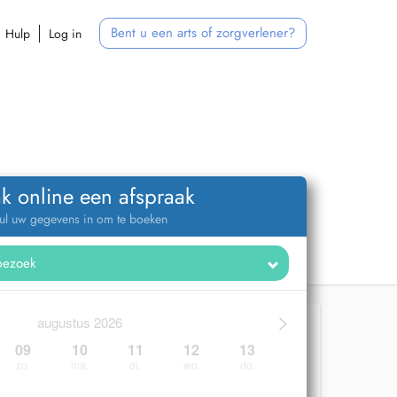
Bent u een arts of zorgverlener?
Hulp
Log in
k online een afspraak
ul uw gegevens in om te boeken
>
augustus 2026
09
10
11
12
13
zo.
ma.
di.
wo.
do.