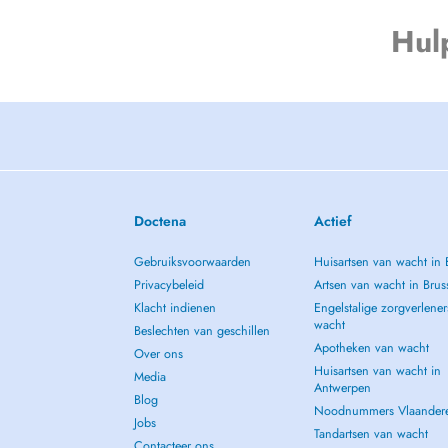
Hul
Doctena
Actief
Gebruiksvoorwaarden
Huisartsen van wacht in 
Privacybeleid
Artsen van wacht in Brus
Klacht indienen
Engelstalige zorgverlener
wacht
Beslechten van geschillen
Apotheken van wacht
Over ons
Huisartsen van wacht in
Media
Antwerpen
Blog
Noodnummers Vlaander
Jobs
Tandartsen van wacht
Contacteer ons