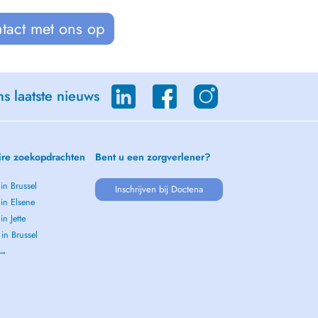
tact met ons op
s laatste nieuws
ire zoekopdrachten
Bent u een zorgverlener?
 in Brussel
Inschrijven bij Doctena
 in Elsene
in Jette
 in Brussel
 →