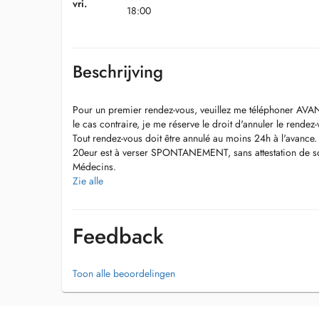
vri.
18:00
Beschrijving
Pour un premier rendez-vous, veuillez me téléphoner AVA
le cas contraire, je me réserve le droit d'annuler le rendez-
Tout rendez-vous doit être annulé au moins 24h à l'avance
20eur est à verser SPONTANEMENT, sans attestation de so
Médecins.
S'il n'y a plus de disponibilités, et si vous êtes déjà pati
Zie alle
téléphoner le matin. Pour tout autre renseignement, merci 
entre 14h et 17h.
VACANCES : 07/08 => 23/08, remplaçante : Dr Mambue
Feedback
Merci pour votre compréhension !
Toon alle beoordelingen