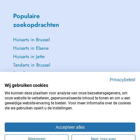
Populaire
zoekopdrachten
Huisarts in Brussel
Huisarts in Elsene
Huisarts in Jette
Tandarts in Brussel
Zie alle →
Privacybeleid
Wij gebruiken cookies
We kunnen deze plaatsen voor analyse van onze bezoekersgegevens, om
onze website te verbeteren, gepersonaliseerde inhoud te tonen en om u een
geweldige website-ervaring te bieden. Voor meer informatie over de cookies
NEEM IN GEVAL VAN NOOD CONTACT OP MET : 112
die we gebruiken opent u de instellingen.
Copyright © 2026 - DOCTENA BELGIUM S.P.R.L./B.V.B.A. 37 Square de Meeûs
1000 Bruxelles
Accepteer alles
Weigeren
Nee, pas aan