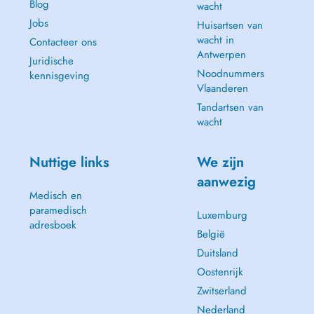
Blog
wacht
Jobs
Huisartsen van
wacht in
Contacteer ons
Antwerpen
Juridische
Noodnummers
kennisgeving
Vlaanderen
Tandartsen van
wacht
Nuttige links
We zijn
aanwezig
Medisch en
paramedisch
Luxemburg
adresboek
België
Duitsland
Oostenrijk
Zwitserland
Nederland