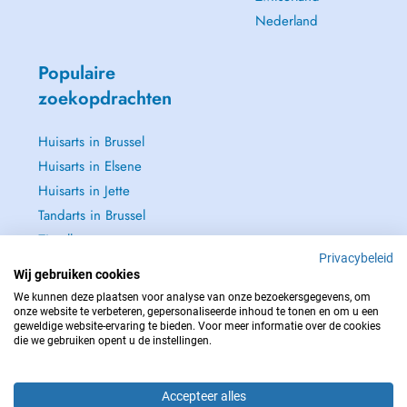
Nederland
Populaire
zoekopdrachten
Huisarts in Brussel
Huisarts in Elsene
Huisarts in Jette
Tandarts in Brussel
Zie alle →
Privacybeleid
Wij gebruiken cookies
We kunnen deze plaatsen voor analyse van onze bezoekersgegevens, om
onze website te verbeteren, gepersonaliseerde inhoud te tonen en om u een
geweldige website-ervaring te bieden. Voor meer informatie over de cookies
NEEM IN GEVAL VAN NOOD CONTACT OP MET : 112
die we gebruiken opent u de instellingen.
Copyright © 2026 - DOCTENA BELGIUM S.P.R.L./B.V.B.A. 37 Square de Meeûs
1000 Bruxelles
Accepteer alles