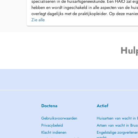
specialiseren in de huisartsgeneeskunde. Een HAIO zal ei
hebben en wordt ingeschakeld in alle aspecten van de huis
overlegt dagelijks met de praktijkopleider. Op deze manier
op de hoogte van uw gezondheidstoestand.
Zie alle
Hul
Doctena
Actief
Gebruiksvoorwaarden
Huisartsen van wacht in 
Privacybeleid
Artsen van wacht in Brus
Klacht indienen
Engelstalige zorgverlener
wacht