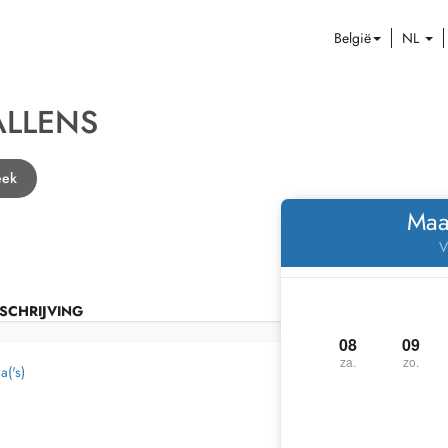
België
NL
ALLENS
eek
Maa
V
SCHRIJVING
08
09
za.
zo.
a('s)