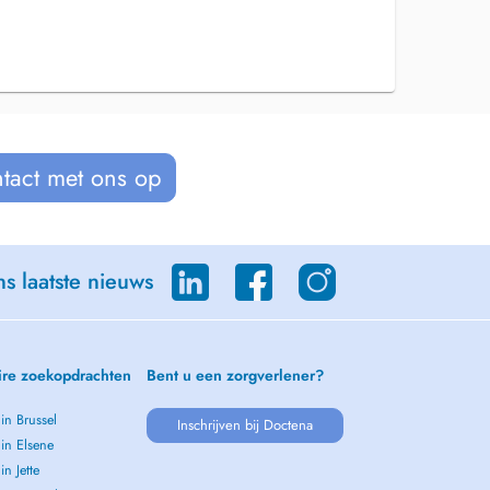
tact met ons op
s laatste nieuws
ire zoekopdrachten
Bent u een zorgverlener?
 in Brussel
Inschrijven bij Doctena
 in Elsene
in Jette