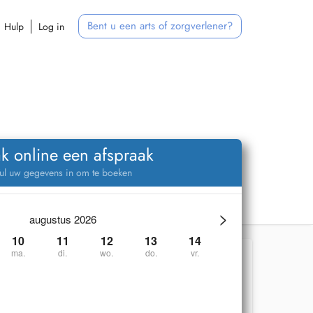
Bent u een arts of zorgverlener?
Hulp
Log in
k online een afspraak
ul uw gegevens in om te boeken
>
augustus 2026
10
11
12
13
14
ma.
di.
wo.
do.
vr.