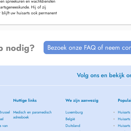
gen spreekuren en wachtdiensten
artsgeneeskunde. Hij of zij
 blijft uw huisarts ook permanent
p nodig?
Bezoek onze FAQ of neem con
Volg ons en bekijk on
Nuttige links
We zijn aanwezig
Popula
Brussel
Medisch en paramedisch
Luxemburg
Huisarts
adresboek
sel
België
Huisarts
s van
Duitsland
Huisarts 