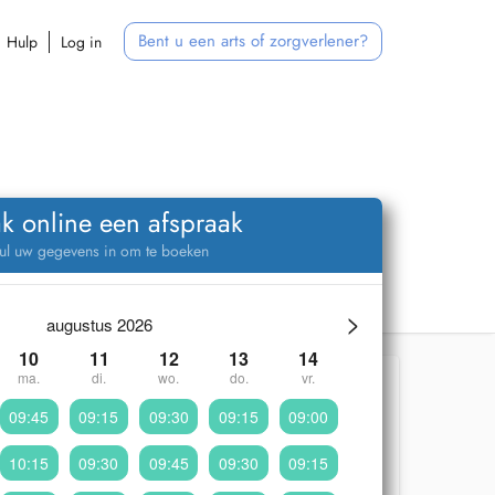
Bent u een arts of zorgverlener?
Hulp
Log in
k online een afspraak
ul uw gegevens in om te boeken
>
augustus 2026
10
11
12
13
14
ma.
di.
wo.
do.
vr.
09:45
09:15
09:30
09:15
09:00
10:15
09:30
09:45
09:30
09:15