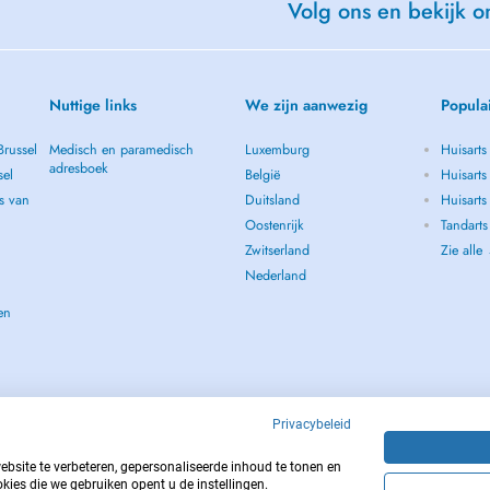
Volg ons en bekijk on
Nuttige links
We zijn aanwezig
Popula
Brussel
Medisch en paramedisch
Luxemburg
Huisarts
adresboek
sel
België
Huisarts
s van
Duitsland
Huisarts 
Oostenrijk
Tandarts
Zwitserland
Zie alle
Nederland
en
Privacybeleid
site te verbeteren, gepersonaliseerde inhoud te tonen en
kies die we gebruiken opent u de instellingen.