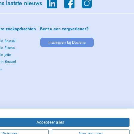
s laatste nieuws
ire zoekopdrachten
Bent u een zorgverlener?
 in Brussel
Inschrijven bij Doctena
 in Elsene
in Jette
 in Brussel
 →
Accepteer alles
Weigeren
Nee, pas aan