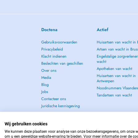
Doctena
Actief
Gebruiksvoorwaarden
Huisartsen van wacht in 
Privacybeleid
Artsen van wacht in Brus
Klacht indienen
Engelstalige zorgverlener
wacht
Beslechten van geschillen
Apotheken van wacht
Over ons
Huisartsen van wacht in
Media
Antwerpen
Blog
Noodnummers Vlaander
Jobs
Tandartsen van wacht
Contacteer ons
Juridische kennisgeving
Wij gebruiken cookies
We kunnen deze plaatsen voor analyse van onze bezoekersgegevens, om onze web
om u een geweldige website-ervaring te bieden. Voor meer informatie over de coo