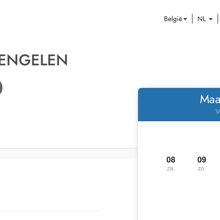
België
NL
 ENGELEN
Maa
V
08
09
za.
zo.