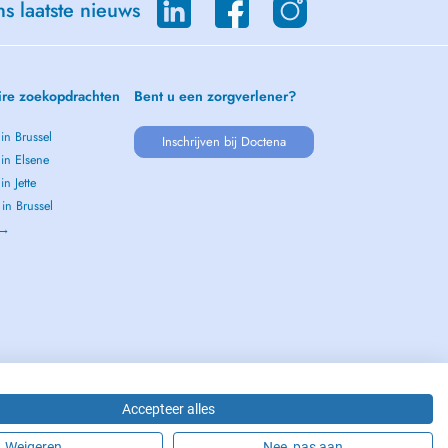
s laatste nieuws
ire zoekopdrachten
Bent u een zorgverlener?
 in Brussel
Inschrijven bij Doctena
 in Elsene
in Jette
 in Brussel
 →
Accepteer alles
Weigeren
Nee, pas aan