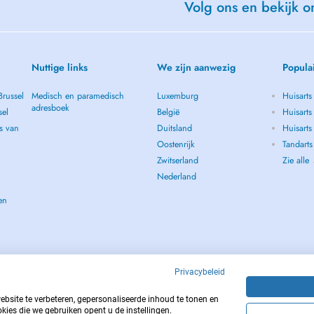
Volg ons en bekijk on
Nuttige links
We zijn aanwezig
Popula
Brussel
Medisch en paramedisch
Luxemburg
Huisarts
adresboek
sel
België
Huisarts
s van
Duitsland
Huisarts 
Oostenrijk
Tandarts
Zwitserland
Zie alle
Nederland
en
Privacybeleid
site te verbeteren, gepersonaliseerde inhoud te tonen en
kies die we gebruiken opent u de instellingen.