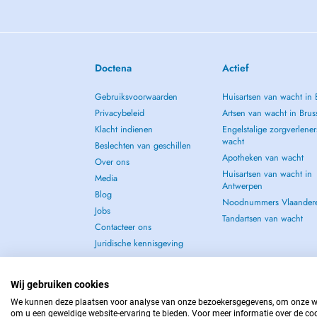
Doctena
Actief
Gebruiksvoorwaarden
Huisartsen van wacht in 
Privacybeleid
Artsen van wacht in Brus
Klacht indienen
Engelstalige zorgverlener
wacht
Beslechten van geschillen
Apotheken van wacht
Over ons
Huisartsen van wacht in
Media
Antwerpen
Blog
Noodnummers Vlaander
Jobs
Tandartsen van wacht
Contacteer ons
Juridische kennisgeving
Wij gebruiken cookies
We kunnen deze plaatsen voor analyse van onze bezoekersgegevens, om onze web
om u een geweldige website-ervaring te bieden. Voor meer informatie over de coo