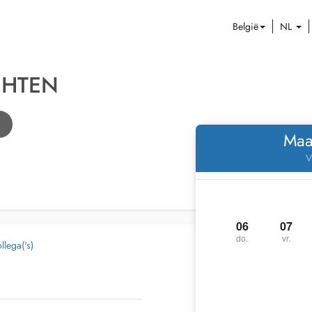
België
NL
CHTEN
Maa
V
06
07
do.
vr.
lega('s)