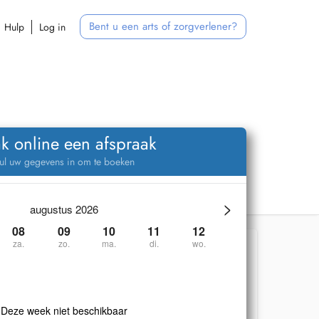
Bent u een arts of zorgverlener?
Hulp
Log in
k online een afspraak
ul uw gegevens in om te boeken
>
augustus 2026
08
09
10
11
12
za.
zo.
ma.
di.
wo.
Deze week niet beschikbaar