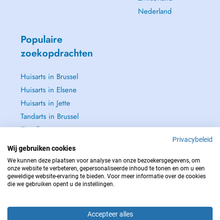
Nederland
Populaire
zoekopdrachten
Huisarts in Brussel
Huisarts in Elsene
Huisarts in Jette
Tandarts in Brussel
Zie alle →
Privacybeleid
Wij gebruiken cookies
We kunnen deze plaatsen voor analyse van onze bezoekersgegevens, om
onze website te verbeteren, gepersonaliseerde inhoud te tonen en om u een
geweldige website-ervaring te bieden. Voor meer informatie over de cookies
NEEM IN GEVAL VAN NOOD CONTACT OP MET : 112
die we gebruiken opent u de instellingen.
Copyright © 2026 - DOCTENA BELGIUM S.P.R.L./B.V.B.A. 37 Square de Meeûs
1000 Bruxelles
Accepteer alles