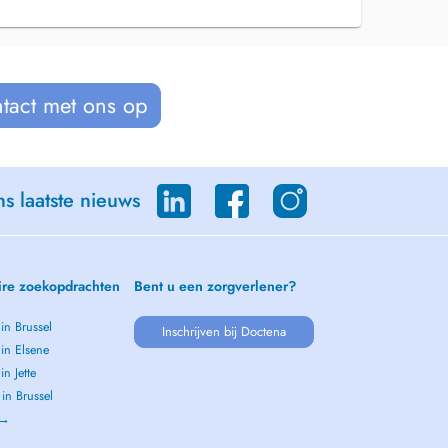
tact met ons op
s laatste nieuws
ire zoekopdrachten
Bent u een zorgverlener?
 in Brussel
Inschrijven bij Doctena
 in Elsene
in Jette
 in Brussel
 →