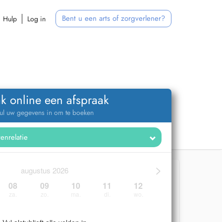
Bent u een arts of zorgverlener?
Hulp
Log in
k online een afspraak
ul uw gegevens in om te boeken
>
augustus 2026
08
09
10
11
12
za.
zo.
ma.
di.
wo.