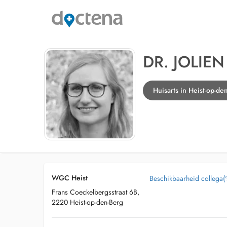
DR. JOLI
Huisarts in Heist-op-de
WGC Heist
Beschikbaarheid collega('
Frans Coeckelbergsstraat 6B,
2220 Heist-op-den-Berg