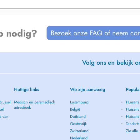
p nodig?
Bezoek onze FAQ of neem con
Volg ons en bekijk on
Nuttige links
We zijn aanwezig
Popula
Brussel
Medisch en paramedisch
Luxemburg
Huisarts
adresboek
sel
België
Huisarts
s van
Duitsland
Huisarts 
Oostenrijk
Tandarts
Zwitserland
Zie alle
Nederland