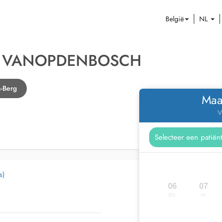
België
NL
EN VANOPDENBOSCH
n-Berg
Maa
V
s)
06
07
do.
vr.