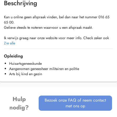
Beschrijving
Kan u online geen afspraak vinden, bel dan naar het nummer 016 65
65 00.
Gelieve steeds te noteren waarvoor u een afspraak maakt.
Ik verwijs graag naar onze website voor meer info. Check zeker ook
onze huisregels.
Zie alle
https://websites.mijndokter.be/praktijkarenberg/huisregels/
Opleiding
Er worden geen voorschriften of attesten telefonisch afgeleverd.
Huisartsgeneeskunde
Ook voor reisadvies, bespreken van resultaten, invullen van attesten,...
Aangenomen geneesheer militairen en politie
vragen we om een afspraak te maken om u zo de beste zorg te kunnen
Arts bij kind en gezin
geven.
Hulp
Bezoek onze FAQ of neem contact
met ons op
nodig?