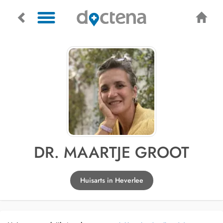
DR. MAARTJE GROOT
Huisarts in Heverlee