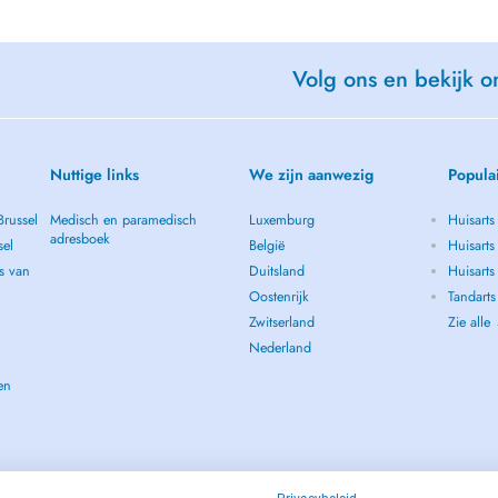
Volg ons en bekijk on
Nuttige links
We zijn aanwezig
Popula
Brussel
Medisch en paramedisch
Luxemburg
Huisarts
adresboek
sel
België
Huisarts
s van
Duitsland
Huisarts 
Oostenrijk
Tandarts
Zwitserland
Zie alle
Nederland
en