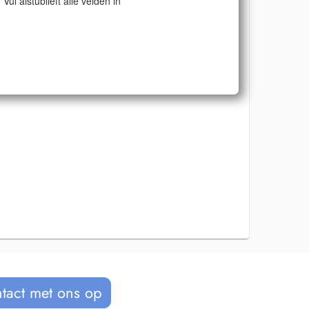
Vul alstublieft alle velden in
tact met ons op