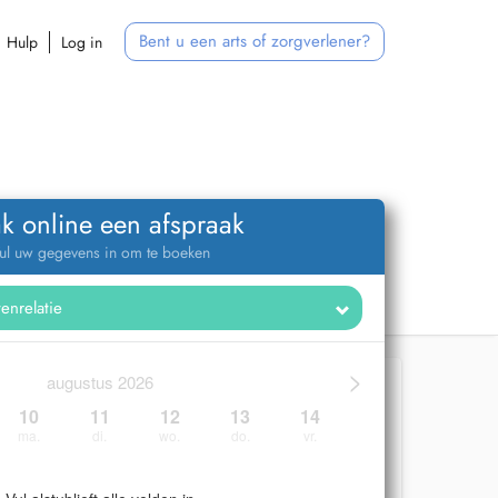
Bent u een arts of zorgverlener?
Hulp
Log in
k online een afspraak
ul uw gegevens in om te boeken
>
augustus 2026
10
11
12
13
14
ma.
di.
wo.
do.
vr.