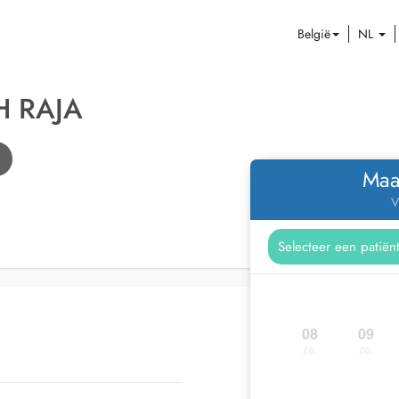
België
NL
H RAJA
Maa
V
08
09
za.
zo.