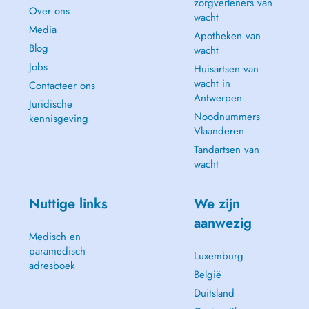
zorgverleners van
Over ons
wacht
Media
Apotheken van
Blog
wacht
Jobs
Huisartsen van
wacht in
Contacteer ons
Antwerpen
Juridische
Noodnummers
kennisgeving
Vlaanderen
Tandartsen van
wacht
Nuttige links
We zijn
aanwezig
Medisch en
paramedisch
Luxemburg
adresboek
België
Duitsland