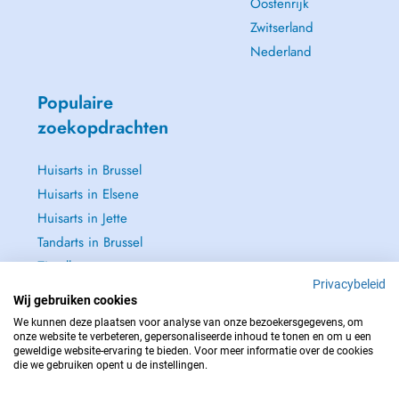
Oostenrijk
Zwitserland
Nederland
Populaire
zoekopdrachten
Huisarts in Brussel
Huisarts in Elsene
Huisarts in Jette
Tandarts in Brussel
Zie alle →
Privacybeleid
Wij gebruiken cookies
We kunnen deze plaatsen voor analyse van onze bezoekersgegevens, om
onze website te verbeteren, gepersonaliseerde inhoud te tonen en om u een
geweldige website-ervaring te bieden. Voor meer informatie over de cookies
NEEM IN GEVAL VAN NOOD CONTACT OP MET : 112
die we gebruiken opent u de instellingen.
Copyright © 2026 - DOCTENA BELGIUM S.P.R.L./B.V.B.A. 37 Square de Meeûs