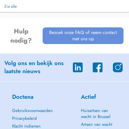
Gelieve de kidsID of ID kaart van uw kind mee te brengen op
Zie alle
raadpleging.
INDIEN U REEDS PATIËNT WAS TE AZORG ASSE & U WENST MIJ TE
BEREIKEN OVER HET VERVOLG VAN HET TRAJECT, STUUR GERUST
Hulp
Bezoek onze FAQ of neem contact
EEN MAIL:
DOKTERKAROLIEN@GMAIL.COM
met ons op
nodig?
Volg ons en bekijk ons
laatste nieuws
Doctena
Actief
Gebruiksvoorwaarden
Huisartsen van
wacht in Brussel
Privacybeleid
Artsen van wacht
Klacht indienen