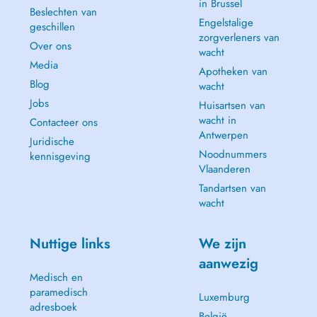
in Brussel
Beslechten van
Engelstalige
geschillen
zorgverleners van
Over ons
wacht
Media
Apotheken van
Blog
wacht
Jobs
Huisartsen van
wacht in
Contacteer ons
Antwerpen
Juridische
Noodnummers
kennisgeving
Vlaanderen
Tandartsen van
wacht
Nuttige links
We zijn
aanwezig
Medisch en
paramedisch
Luxemburg
adresboek
België