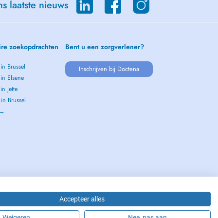
s laatste nieuws
ire zoekopdrachten
Bent u een zorgverlener?
 in Brussel
Inschrijven bij Doctena
 in Elsene
in Jette
 in Brussel
 →
Accepteer alles
Weigeren
Nee, pas aan