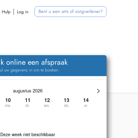
Bent u een arts of zorgverlener?
Hulp
Log in
k online een afspraak
ul uw gegevens in om te boeken
>
augustus 2026
10
11
12
13
14
ma.
di.
wo.
do.
vr.
Deze week niet beschikbaar