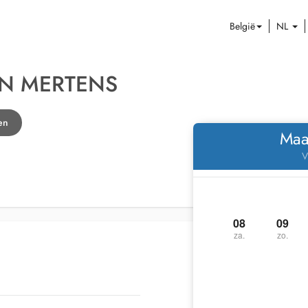
België
NL
EN MERTENS
en
Maa
V
08
09
za.
zo.