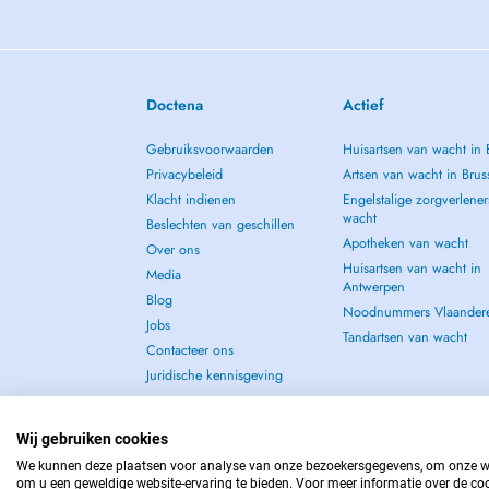
Doctena
Actief
Gebruiksvoorwaarden
Huisartsen van wacht in 
Privacybeleid
Artsen van wacht in Brus
Klacht indienen
Engelstalige zorgverlener
wacht
Beslechten van geschillen
Apotheken van wacht
Over ons
Huisartsen van wacht in
Media
Antwerpen
Blog
Noodnummers Vlaander
Jobs
Tandartsen van wacht
Contacteer ons
Juridische kennisgeving
Wij gebruiken cookies
We kunnen deze plaatsen voor analyse van onze bezoekersgegevens, om onze web
om u een geweldige website-ervaring te bieden. Voor meer informatie over de coo