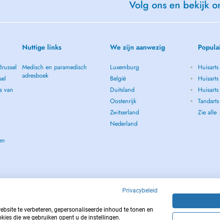
Volg ons en bekijk on
Nuttige links
We zijn aanwezig
Popula
Brussel
Medisch en paramedisch
Luxemburg
Huisarts
adresboek
sel
België
Huisarts
s van
Duitsland
Huisarts 
Oostenrijk
Tandarts
Zwitserland
Zie alle
Nederland
en
Privacybeleid
site te verbeteren, gepersonaliseerde inhoud te tonen en
kies die we gebruiken opent u de instellingen.