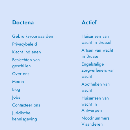
Doctena
Actief
Gebruiksvoorwaarden
Huisartsen van
wacht in Brussel
Privacybeleid
Artsen van wacht
Klacht indienen
in Brussel
Beslechten van
Engelstalige
geschillen
zorgverleners van
Over ons
wacht
Media
Apotheken van
Blog
wacht
Jobs
Huisartsen van
wacht in
Contacteer ons
Antwerpen
Juridische
Noodnummers
kennisgeving
Vlaanderen