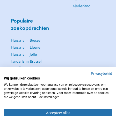
Nederland
Populaire
zoekopdrachten
Huisarts in Brussel
Huisarts in Elsene
Huisarts in Jette
Tandarts in Brussel
Zie alle →
Privacybeleid
Wij gebruiken cookies
We kunnen deze plaatsen voor analyse van onze bezoekersgegevens, om
onze website te verbeteren, gepersonaliseerde inhoud te tonen en om u een
geweldige website-ervaring te bieden. Voor meer informatie over de cookies
NEEM IN GEVAL VAN NOOD CONTACT OP MET : 112
die we gebruiken opent u de instellingen.
Copyright © 2026 - DOCTENA BELGIUM S.P.R.L./B.V.B.A. 37 Square de Meeûs
1000 Bruxelles
Accepteer alles