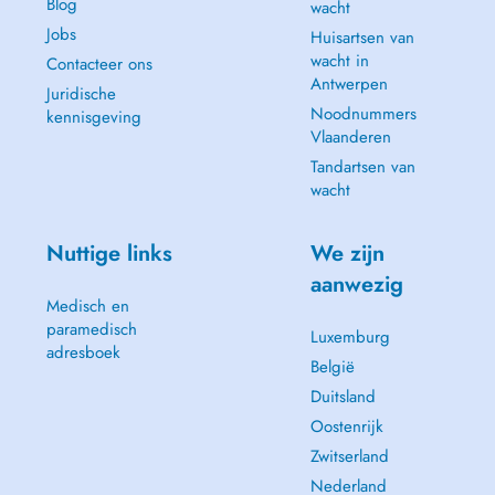
Blog
wacht
Jobs
Huisartsen van
wacht in
Contacteer ons
Antwerpen
Juridische
Noodnummers
kennisgeving
Vlaanderen
Tandartsen van
wacht
Nuttige links
We zijn
aanwezig
Medisch en
paramedisch
Luxemburg
adresboek
België
Duitsland
Oostenrijk
Zwitserland
Nederland