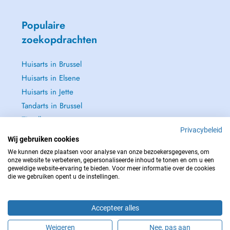
Populaire
zoekopdrachten
Huisarts in Brussel
Huisarts in Elsene
Huisarts in Jette
Tandarts in Brussel
Zie alle →
Privacybeleid
Wij gebruiken cookies
We kunnen deze plaatsen voor analyse van onze bezoekersgegevens, om
onze website te verbeteren, gepersonaliseerde inhoud te tonen en om u een
geweldige website-ervaring te bieden. Voor meer informatie over de cookies
NEEM IN GEVAL VAN NOOD CONTACT OP MET : 112
die we gebruiken opent u de instellingen.
Copyright © 2026 - DOCTENA BELGIUM S.P.R.L./B.V.B.A. 37 Square de Meeûs
1000 Bruxelles
Accepteer alles
Weigeren
Nee, pas aan