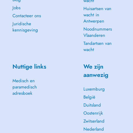
wacht
Jobs
Huisartsen van
wacht in
Contacteer ons
Antwerpen
Juridische
Noodnummers
kennisgeving
Vlaanderen
Tandartsen van
wacht
Nuttige links
We zijn
aanwezig
Medisch en
paramedisch
Luxemburg
adresboek
België
Duitsland
Oostenrijk
Zwitserland
Nederland