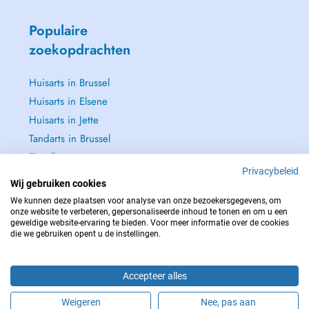
Populaire
zoekopdrachten
Huisarts in Brussel
Huisarts in Elsene
Huisarts in Jette
Tandarts in Brussel
Zie alle →
Privacybeleid
Wij gebruiken cookies
We kunnen deze plaatsen voor analyse van onze bezoekersgegevens, om
onze website te verbeteren, gepersonaliseerde inhoud te tonen en om u een
geweldige website-ervaring te bieden. Voor meer informatie over de cookies
NEEM IN GEVAL VAN NOOD CONTACT OP MET : 112
die we gebruiken opent u de instellingen.
Copyright © 2026 - DOCTENA BELGIUM S.P.R.L./B.V.B.A. 37 Square de Meeûs
1000 Bruxelles
Accepteer alles
Weigeren
Nee, pas aan
Maak online een afspraak