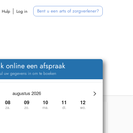
Bent u een arts of zorgverlener?
Hulp
Log in
k online een afspraak
ul uw gegevens in om te boeken
>
augustus 2026
08
09
10
11
12
za.
zo.
ma.
di.
wo.