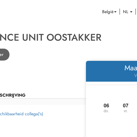
België
NL
NCE UNIT OOSTAKKER
er
Maa
V
SCHRIJVING
06
07
do.
vr.
chikbaarheid collega('s)