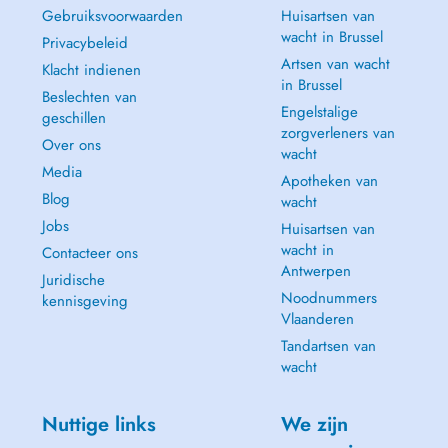
Gebruiksvoorwaarden
Huisartsen van
wacht in Brussel
Privacybeleid
Artsen van wacht
Klacht indienen
in Brussel
Beslechten van
Engelstalige
geschillen
zorgverleners van
Over ons
wacht
Media
Apotheken van
Blog
wacht
Jobs
Huisartsen van
wacht in
Contacteer ons
Antwerpen
Juridische
Noodnummers
kennisgeving
Vlaanderen
Tandartsen van
wacht
Nuttige links
We zijn