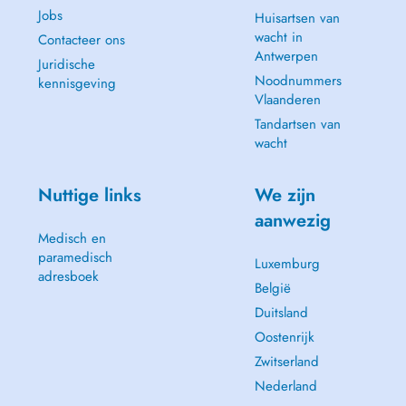
Jobs
Huisartsen van
wacht in
Contacteer ons
Antwerpen
Juridische
Noodnummers
kennisgeving
Vlaanderen
Tandartsen van
wacht
Nuttige links
We zijn
aanwezig
Medisch en
paramedisch
Luxemburg
adresboek
België
Duitsland
Oostenrijk
Zwitserland
Nederland