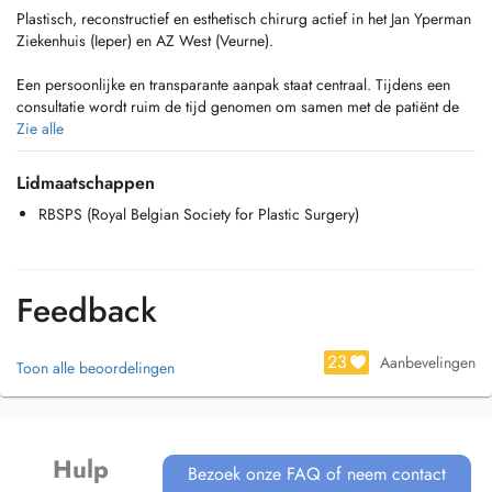
Plastisch, reconstructief en esthetisch chirurg actief in het Jan Yperman
Ziekenhuis (Ieper) en AZ West (Veurne).
Een persoonlijke en transparante aanpak staat centraal. Tijdens een
consultatie wordt ruim de tijd genomen om samen met de patiënt de
meest geschikte behandeling te bespreken, afgestemd op de
Zie alle
individuele wensen en noden.
Lidmaatschappen
RBSPS (Royal Belgian Society for Plastic Surgery)
Feedback
23
Aanbevelingen
Toon alle beoordelingen
Hulp
Bezoek onze FAQ of neem contact