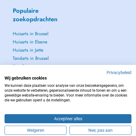
Populaire
zoekopdrachten
Huisarts in Brussel
Huisarts in Elsene
Huisarts in Jette
Tandarts in Brussel
Zie alle →
Privacybeleid
Wij gebruiken cookies
We kunnen deze plaatsen voor analyse van onze bezoekersgegevens, om
onze website te verbeteren, gepersonaliseerde inhoud te tonen en om u een
geweldige website-ervaring te bieden. Voor meer informatie over de cookies
NEEM IN GEVAL VAN NOOD CONTACT OP MET : 112
die we gebruiken opent u de instellingen.
Copyright © 2026 - DOCTENA BELGIUM S.P.R.L./B.V.B.A. 37 Square de Meeûs
1000 Bruxelles
Accepteer alles
Weigeren
Nee, pas aan
Maak online een afspraak