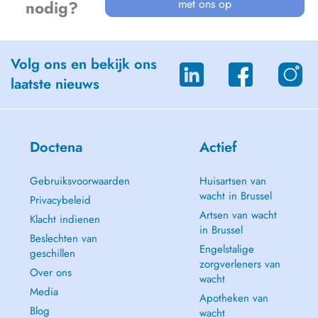
met ons op
nodig?
Volg ons en bekijk ons
laatste nieuws
Doctena
Actief
Gebruiksvoorwaarden
Huisartsen van
wacht in Brussel
Privacybeleid
Artsen van wacht
Klacht indienen
in Brussel
Beslechten van
Engelstalige
geschillen
zorgverleners van
Over ons
wacht
Media
Apotheken van
Blog
wacht