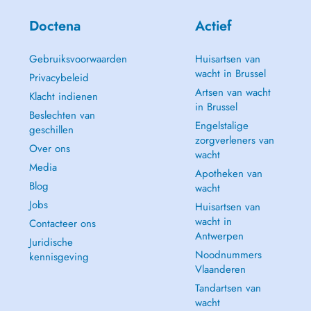
Doctena
Actief
Gebruiksvoorwaarden
Huisartsen van
wacht in Brussel
Privacybeleid
Artsen van wacht
Klacht indienen
in Brussel
Beslechten van
Engelstalige
geschillen
zorgverleners van
Over ons
wacht
Media
Apotheken van
Blog
wacht
Jobs
Huisartsen van
wacht in
Contacteer ons
Antwerpen
Juridische
Noodnummers
kennisgeving
Vlaanderen
Tandartsen van
wacht