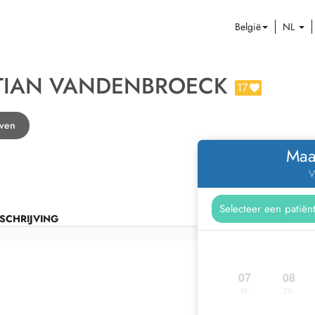
België
NL
STIAN VANDENBROECK
17
uven
Maa
V
SCHRIJVING
07
08
vr.
za.