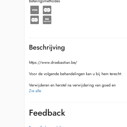
Betalingsmethodes
Beschrijving
https://www.drsebastian.be/
Voor de volgende behandelingen kan u bij hem terecht:
Verwijderen en herstel na verwijdering van goed en
kwaadaardige huidaandoeningen van het gelaat
Zie alle
Neuscorrecties (rhinoplastie)
Oorcorrectie zowel kinderen (flaporen/afstaande oren) als
volwassenen (otoplastie)
Feedback
Ooglidcorrecties (blefaroplastie)
Wenkbrauwlift (brow lift)
Botox (géén fillers)