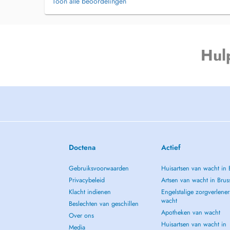
Toon alle beoordelingen
Littekencorrecties
Correctie van aangezichtsverlamming
Kinimplantaat
Hul
Doctena
Actief
Gebruiksvoorwaarden
Huisartsen van wacht in 
Privacybeleid
Artsen van wacht in Brus
Klacht indienen
Engelstalige zorgverlener
wacht
Beslechten van geschillen
Apotheken van wacht
Over ons
Huisartsen van wacht in
Media