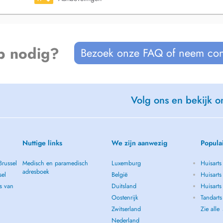
p nodig?
Bezoek onze FAQ of neem con
Volg ons en bekijk on
Nuttige links
We zijn aanwezig
Popula
Brussel
Medisch en paramedisch
Luxemburg
Huisarts
adresboek
sel
België
Huisarts
s van
Duitsland
Huisarts 
Oostenrijk
Tandarts
Zwitserland
Zie alle
Nederland