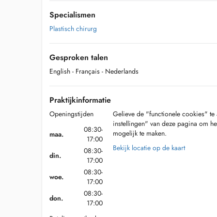
Specialismen
Plastisch chirurg
Gesproken talen
English
- Français
- Nederlands
Praktijkinformatie
Openingstijden
Gelieve de "functionele cookies" te 
instellingen" van deze pagina om he
08:30-
mogelijk te maken.
maa.
17:00
Bekijk locatie op de kaart
08:30-
din.
17:00
08:30-
woe.
17:00
08:30-
don.
17:00