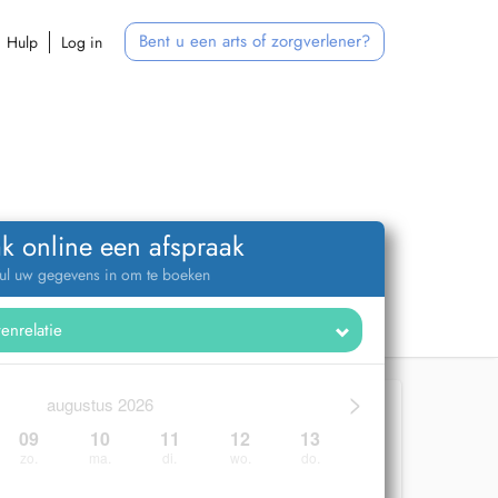
Bent u een arts of zorgverlener?
Hulp
Log in
k online een afspraak
ul uw gegevens in om te boeken
>
augustus 2026
09
10
11
12
13
zo.
ma.
di.
wo.
do.