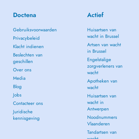
Doctena
Actief
Gebruiksvoorwaarden
Huisartsen van
wacht in Brussel
Privacybeleid
Artsen van wacht
Klacht indienen
in Brussel
Beslechten van
Engelstalige
geschillen
zorgverleners van
Over ons
wacht
Media
Apotheken van
Blog
wacht
Jobs
Huisartsen van
wacht in
Contacteer ons
Antwerpen
Juridische
Noodnummers
kennisgeving
Vlaanderen
Tandartsen van
wacht