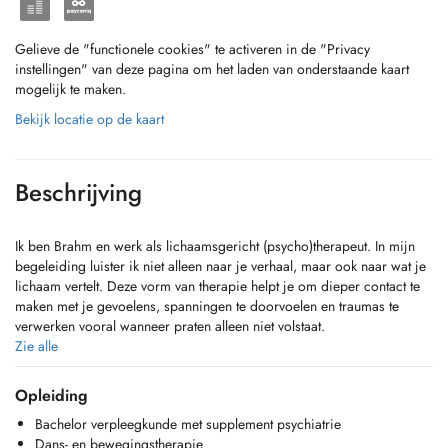
Gelieve de "functionele cookies" te activeren in de "Privacy
instellingen" van deze pagina om het laden van onderstaande kaart
mogelijk te maken.
Bekijk locatie op de kaart
Beschrijving
Ik ben Brahm en werk als lichaamsgericht (psycho)therapeut. In mijn
begeleiding luister ik niet alleen naar je verhaal, maar ook naar wat je
lichaam vertelt. Deze vorm van therapie helpt je om dieper contact te
maken met je gevoelens, spanningen te doorvoelen en traumas te
verwerken vooral wanneer praten alleen niet volstaat.
Mijn achtergrond ligt in de geestelijke gezondheidszorg, waar ik me
Zie alle
als verpleegkundige specialiseerde binnen de verslavingszorg en
psychiatrie. Sinds 2018 werk ik als psychomotorisch therapeut.
Opleiding
Hiervoor volgde ik een vierjarige opleiding tot dans- en
Bachelor verpleegkunde met supplement psychiatrie
bewegingstherapeut, aangevuld met trainingen in experiëntieel
Dans- en bewegingstherapie
lichaamswerk, bonding- en traumatherapie.