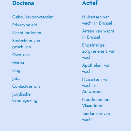
Doctena
Actief
Gebruiksvoorwaarden
Huisartsen van
wacht in Brussel
Privacybeleid
Artsen van wacht
Klacht indienen
in Brussel
Beslechten van
Engelstalige
geschillen
zorgverleners van
Over ons
wacht
Media
Apotheken van
Blog
wacht
Jobs
Huisartsen van
wacht in
Contacteer ons
Antwerpen
Juridische
Noodnummers
kennisgeving
Vlaanderen
Tandartsen van
wacht