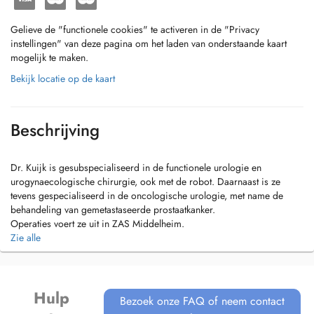
Gelieve de "functionele cookies" te activeren in de "Privacy
instellingen" van deze pagina om het laden van onderstaande kaart
mogelijk te maken.
Bekijk locatie op de kaart
Beschrijving
Dr. Kuijk is gesubspecialiseerd in de functionele urologie en
urogynaecologische chirurgie, ook met de robot. Daarnaast is ze
tevens gespecialiseerd in de oncologische urologie, met name de
behandeling van gemetastaseerde prostaatkanker.
Operaties voert ze uit in ZAS Middelheim.
Operaties met de robot gebeuren in ZAS Augustinus of ZAS Palfijn.
Zie alle
Hulp
Bezoek onze FAQ of neem contact