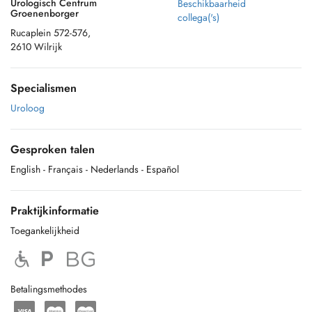
Urologisch Centrum
Beschikbaarheid
Groenenborger
collega('s)
Rucaplein 572-576,
2610 Wilrijk
Specialismen
Uroloog
Gesproken talen
English
- Français
- Nederlands
- Español
Praktijkinformatie
Toegankelijkheid
Betalingsmethodes