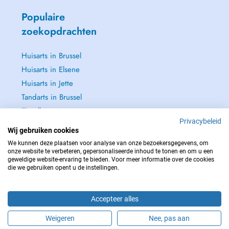
Populaire
zoekopdrachten
Huisarts in Brussel
Huisarts in Elsene
Huisarts in Jette
Tandarts in Brussel
Zie alle →
Privacybeleid
Wij gebruiken cookies
We kunnen deze plaatsen voor analyse van onze bezoekersgegevens, om
onze website te verbeteren, gepersonaliseerde inhoud te tonen en om u een
geweldige website-ervaring te bieden. Voor meer informatie over de cookies
NEEM IN GEVAL VAN NOOD CONTACT OP MET : 112
die we gebruiken opent u de instellingen.
Copyright © 2026 - DOCTENA BELGIUM S.P.R.L./B.V.B.A. 37 Square de Meeûs
1000 Bruxelles
Accepteer alles
Weigeren
Nee, pas aan
Maak online een afspraak