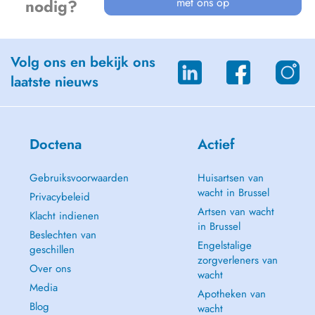
met ons op
nodig?
Volg ons en bekijk ons
laatste nieuws
Doctena
Actief
Gebruiksvoorwaarden
Huisartsen van
wacht in Brussel
Privacybeleid
Artsen van wacht
Klacht indienen
in Brussel
Beslechten van
Engelstalige
geschillen
zorgverleners van
Over ons
wacht
Media
Apotheken van
Blog
wacht