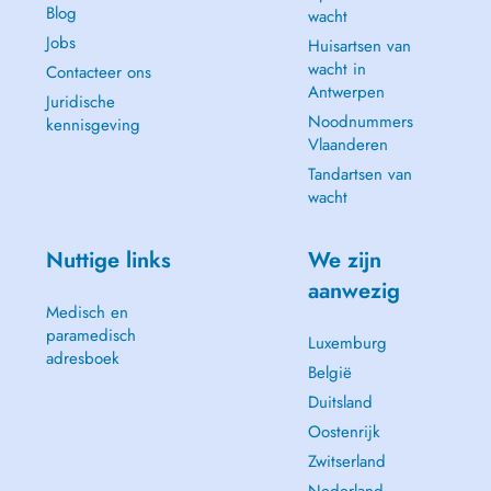
Blog
wacht
Jobs
Huisartsen van
wacht in
Contacteer ons
Antwerpen
Juridische
Noodnummers
kennisgeving
Vlaanderen
Tandartsen van
wacht
Nuttige links
We zijn
aanwezig
Medisch en
paramedisch
Luxemburg
adresboek
België
Duitsland
Oostenrijk
Zwitserland