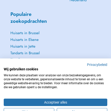
Nederland
Populaire
zoekopdrachten
Huisarts in Brussel
Huisarts in Elsene
Huisarts in Jette
Tandarts in Brussel
Zie alle →
Privacybeleid
Wij gebruiken cookies
We kunnen deze plaatsen voor analyse van onze bezoekersgegevens, om
onze website te verbeteren, gepersonaliseerde inhoud te tonen en om u een
geweldige website-ervaring te bieden. Voor meer informatie over de cookies
NEEM IN GEVAL VAN NOOD CONTACT OP MET : 112
die we gebruiken opent u de instellingen.
Copyright © 2026 - DOCTENA BELGIUM S.P.R.L./B.V.B.A. 37 Square de Meeûs
1000 Bruxelles
Accepteer alles